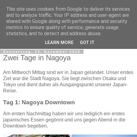
This site uses cookies from Google to deliver its services
Dennis' Blog
and to analyze traffic. Your IP address and user-agent are
shared with Google along with performance and security
metrics to ensure quality of service, generate usage
Mein Tagebuch über ein Auslandssemester in Daejeon,
statistics, and to detect and address abuse.
Südkorea.
LEARN MORE
GOT IT
Donnerstag, 23. Dezember 2010
Zwei Tage in Nagoya
Am Mittwoch Mittag sind wir in Japan gelandet. Unser erstes
Ziel war die Stadt Nagoya. Sie liegt zwischen Osaka und
Tokyo und dient daher als Ausgangspunkt unserer Japan-
Reise.
Tag 1: Nagoya Downtown
Am ersten Nachmittag haben wir uns lediglich ein erstes
japanisches Essen gegönnt und uns gegen Abend in die
Downtown begeben.