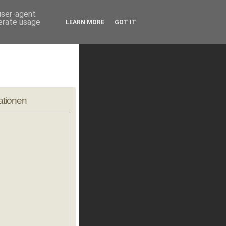
 user-agent
nerate usage
er freunde
LEARN MORE
GOT IT
in Korea
 Australien
n
in den USA
 Korea 2009
ationen