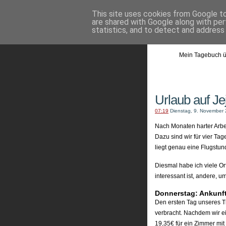
This site uses cookies from Google to 
are shared with Google along with per
statistics, and to detect and address
Mein Tagebuch ü
Urlaub auf Je
07:19
Dienstag, 9. November
Nach Monaten harter Arbei
Dazu sind wir für vier Ta
liegt genau eine Flugstun
Diesmal habe ich viele Ort
interessant ist, andere, 
Donnerstag: Ankunft 
Den ersten Tag unseres Tr
verbracht. Nachdem wir e
19,35€ für ein Zimmer mit