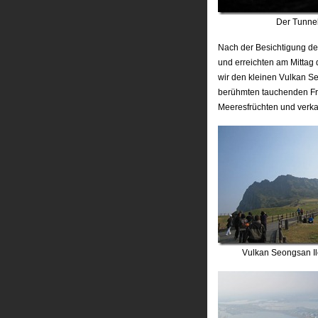
Der Tunne
Nach der Besichtigung des
und erreichten am Mittag
wir den kleinen Vulkan S
berühmten tauchenden Fra
Meeresfrüchten und verka
Vulkan Seongsan I