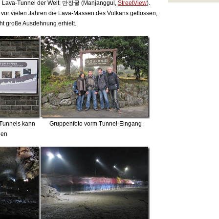
ten Lava-Tunnel der Welt: 만장굴 (Manjanggul,
StreetView
).
 vor vielen Jahren die Lava-Massen des Vulkans geflossen,
cht große Ausdehnung erhielt.
s Tunnels kann
Gruppenfoto vorm Tunnel-Eingang
den