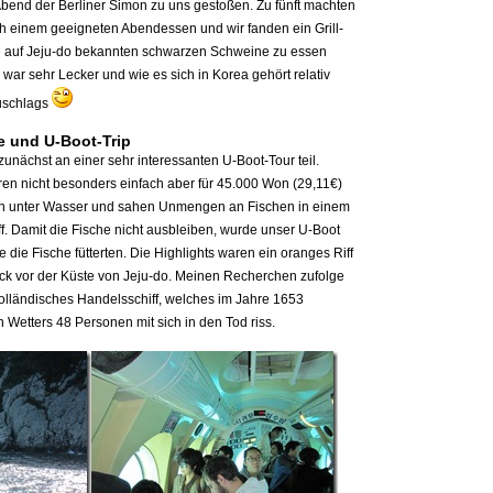
bend der Berliner Simon zu uns gestoßen. Zu fünft machten
ch einem geeigneten Abendessen und wir fanden ein Grill-
ie auf Jeju-do bekannten schwarzen Schweine zu essen
s war sehr Lecker und wie es sich in Korea gehört relativ
Zuschlags
e und U-Boot-Trip
nächst an einer sehr interessanten U-Boot-Tour teil.
ren nicht besonders einfach aber für 45.000 Won (29,11€)
en unter Wasser und sahen Unmengen an Fischen in einem
f. Damit die Fische nicht ausbleiben, wurde unser U-Boot
e die Fische fütterten. Die Highlights waren ein oranges Riff
ack vor der Küste von Jeju-do. Meinen Recherchen zufolge
olländisches Handelsschiff, welches im Jahre 1653
 Wetters 48 Personen mit sich in den Tod riss.