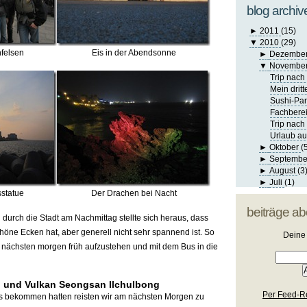
blog archiv
►
2011
(15)
▼
2010
(29)
felsen
Eis in der Abendsonne
►
Dezembe
▼
Novembe
Trip nac
Mein dritt
Sushi-Pa
Fachbere
Trip nac
Urlaub au
►
Oktober
(
►
Septemb
►
August
(3
►
Juli
(1)
sstatue
Der Drachen bei Nacht
beiträge a
urch die Stadt am Nachmittag stellte sich heraus, dass
chöne Ecken hat, aber generell nicht sehr spannend ist. So
Deine 
n nächsten morgen früh aufzustehen und mit dem Bus in die
l und Vulkan Seongsan Ilchulbong
Per Feed-R
 bekommen hatten reisten wir am nächsten Morgen zu