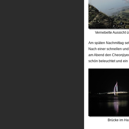
Vernebelte Aussicht ü
Am späten Nachmittag set
Nach einer schnellen und 
am Abend den Cheonjiyeo
schön beleuchtet und ein 
Brücke im Ha