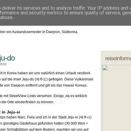
deliver its services and to analyze traffic. Your IP address and
formance and security metrics to ensure quality of service, ge
blogs mein
 abuse.
Dennis' Blog
Felix Hoffmann
Sarah Rugen
in
Sascha Heinße
ber ein Auslandssemester in Daejeon, Südkorea.
Ban Sok Shin
in
ju-do
reiseinform
 2010
t in Korea haben wir uns natürlich einen Urlaub verdient.
ge auf die Insel Jeju-do (제주도) geflogen. Diese Vulkaninsel
de von Daejeon entfernt und gilt als das Hawaii Koreas.
e mit StreetView-Links versehen. Einige, da es wirklich
um die Orte wiederfinden zu können.
in Jeju-si
ips haben Marc, Felix und ich in der Stadt Jeju-si (제주시)
in günstiges Gästehaus gefunden hatten (30.000 Won =
 vier Schlafplätzen auf dem Boden), machten wir uns auf