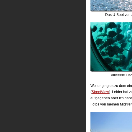
Das U-Boot von
Viiieeele Fis
Weiter ging es zu dem einz
(
StreetView
). Leider hat
aufgegeben aber ich habe
Fotos von meinen Mitstrei