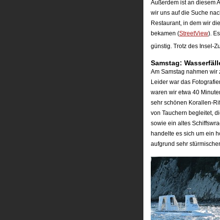
Außerdem ist an diesem A
wir uns auf die Suche na
Restaurant, in dem wir d
bekamen (
StreetView
). E
günstig. Trotz des Insel-
Samstag: Wasserfäll
Am Samstag nahmen wir zu
Leider war das Fotografie
waren wir etwa 40 Minut
sehr schönen Korallen-Rif
von Tauchern begleitet, di
sowie ein altes Schiffswr
handelte es sich um ein h
aufgrund sehr stürmischen