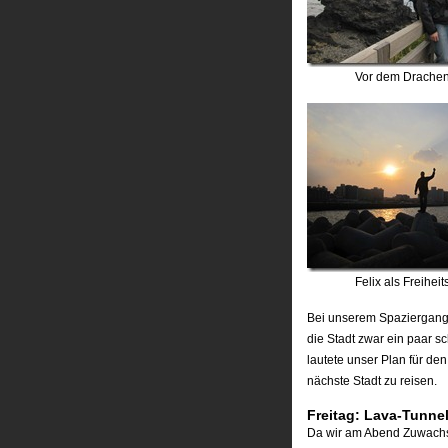
Vor dem Drachen
Felix als Freiheit
Bei unserem Spaziergang d
die Stadt zwar ein paar s
lautete unser Plan für de
nächste Stadt zu reisen.
Freitag: Lava-Tunne
Da wir am Abend Zuwachs