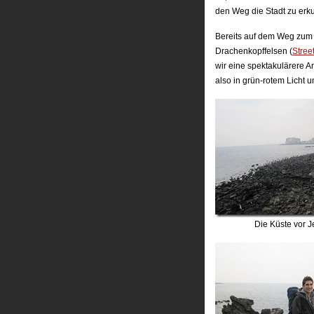
den Weg die Stadt zu erk
Bereits auf dem Weg zum 
Drachenkopffelsen (
Stree
wir eine spektakulärere A
also in grün-rotem Licht 
Die Küste vor J