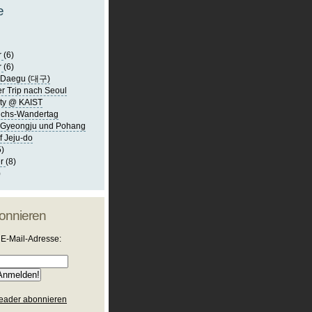
e
r
(6)
r
(6)
h Daegu (대구)
er Trip nach Seoul
rty @ KAIST
ichs-Wandertag
h Gyeongju und Pohang
f Jeju-do
5)
er
(8)
)
bonnieren
E-Mail-Adresse:
eader abonnieren